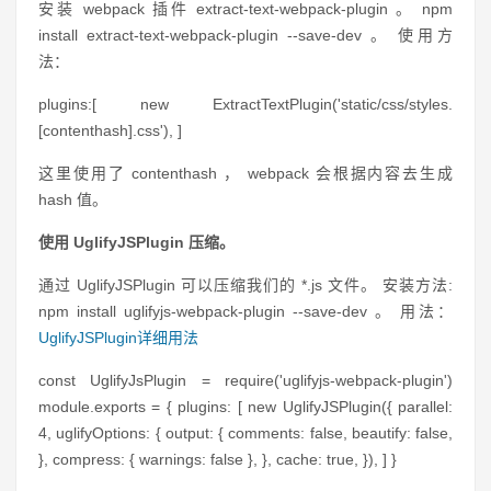
安装 webpack 插件 extract-text-webpack-plugin 。 npm
install extract-text-webpack-plugin --save-dev 。 使用方
法：
plugins:[ new ExtractTextPlugin('static/css/styles.
[contenthash].css'), ]
这里使用了 contenthash ， webpack 会根据内容去生成
hash 值。
使用 UglifyJSPlugin 压缩。
通过 UglifyJSPlugin 可以压缩我们的 *.js 文件。 安装方法:
npm install uglifyjs-webpack-plugin --save-dev 。 用法：
UglifyJSPlugin详细用法
const UglifyJsPlugin = require('uglifyjs-webpack-plugin')
module.exports = { plugins: [ new UglifyJSPlugin({ parallel:
4, uglifyOptions: { output: { comments: false, beautify: false,
}, compress: { warnings: false }, }, cache: true, }), ] }