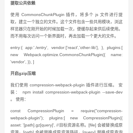
提取公共依赖
使用 CommonsChunkPlugin 插件，将多个 js 文件进行提
取，建立一个独立的文件。这个文件包含一些共用模块，浏这
样览器只在刚开始的时候加载一次，便缓存起来供后续使用。
而不用每次访问一个新界面时，再去加载一个更大的文件。
entry:{ app:'./entry', vendor:['react','other-lib'], }, plugins:[
new Webpack.optimize.CommonsChunkPlugin({ name:
'vendor', }), ]
开启gzip压缩
我们使用 compression-webpack-plugin 插件进行压缩。 安
装： npm install compression-webpack-plugin --save-dev
。 使用：
const CompressionPlugin = require("compression-
webpack-plugin"); plugins:[ new CompressionPlugin({
asset: '[path].gz[query]', //目标资源名称。[file] 会被替换成原
资源。[path] 会被替换成原资源路径，[query] 替换成原查询