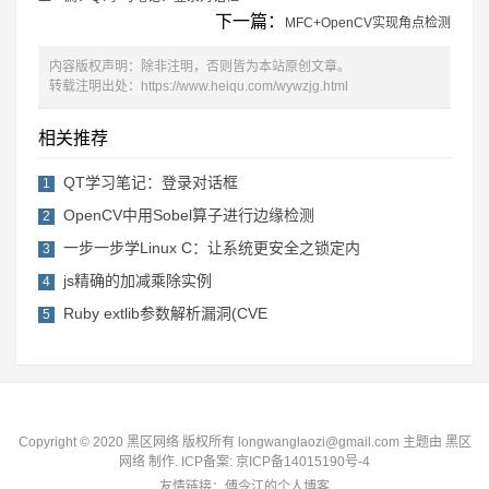
下一篇：
MFC+OpenCV实现角点检测
内容版权声明：除非注明，否则皆为本站原创文章。
转载注明出处：
https://www.heiqu.com/wywzjg.html
相关推荐
QT学习笔记：登录对话框
1
OpenCV中用Sobel算子进行边缘检测
2
一步一步学Linux C：让系统更安全之锁定内
3
js精确的加减乘除实例
4
Ruby extlib参数解析漏洞(CVE
5
Copyright © 2020 黑区网络 版权所有 longwanglaozi@gmail.com 主题由
黑区
网络
制作. ICP备案:
京ICP备14015190号-4
友情链接：
傅令江的个人博客