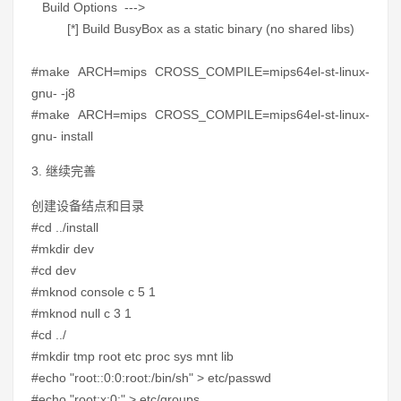
Build Options --->
[*] Build BusyBox as a static binary (no shared libs)
#make ARCH=mips CROSS_COMPILE=mips64el-st-linux-
gnu- -j8
#make ARCH=mips CROSS_COMPILE=mips64el-st-linux-
gnu- install
3. 继续完善
创建设备结点和目录
#cd ../install
#mkdir dev
#cd dev
#mknod console c 5 1
#mknod null c 3 1
#cd ../
#mkdir tmp root etc proc sys mnt lib
#echo "root::0:0:root:/bin/sh" > etc/passwd
#echo "root:x:0:" > etc/groups