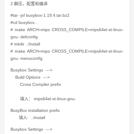
2.解压，配置和编译
#tar -jxf busybox-1.19.4.tar.bz2
#cd busybox...
# make ARCH=mips CROSS_COMPILE=mips64el-st-linux-
gnu- defconfig
# mkdir ../install
# make ARCH=mips CROSS_COMPILE=mips64el-st-linux-
gnu- menuconfig
Busybox Settings --->
Build Options --->
Cross Compiler prefix
填入： mips64el-st-linux-gnu-
BusyBox installation prefix
填入: ../install
Busybox Settings --->