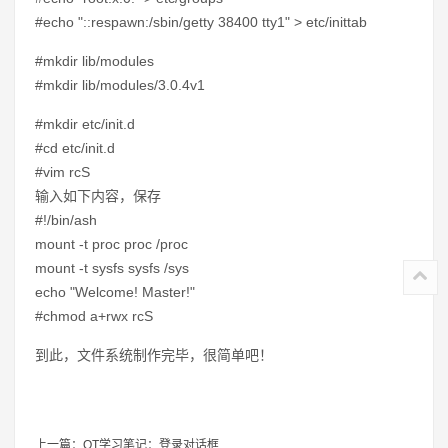
#echo "::respawn:/sbin/getty 38400 tty1" > etc/inittab
#mkdir lib/modules
#mkdir lib/modules/3.0.4v1
#mkdir etc/init.d
#cd etc/init.d
#vim rcS
输入如下内容，保存
#!/bin/ash
mount -t proc proc /proc
mount -t sysfs sysfs /sys
echo "Welcome! Master!"
#chmod a+rwx rcS
到此，文件系统制作完毕，很简单吧！
上一篇：
QT学习笔记：登录对话框